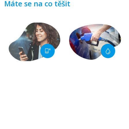
Máte se na co těšit
Tarify již od
69 Kč
Slevy na pohonné
hmoty
u čerpacích
stanic MOL a Makro