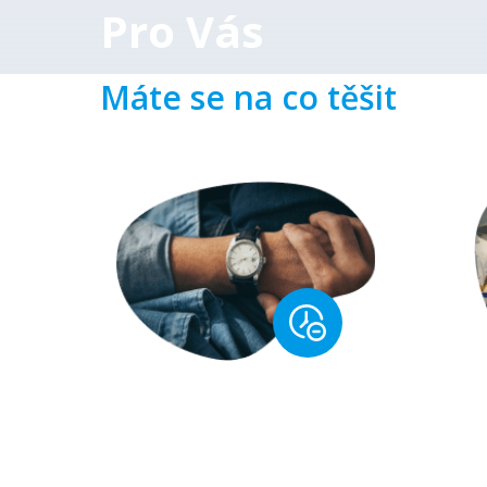
Pro Vás
Máte se na co těšit
Pracujte jen
Vy
37,5 hodin
týdně
v na