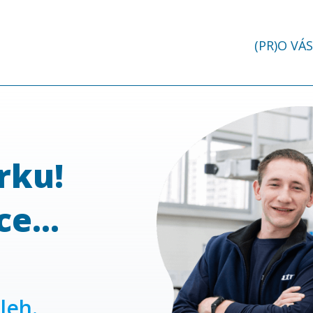
(PR)O VÁS
rku!
e...
leh.