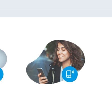
 Plus
Tarify již od
69 Kč