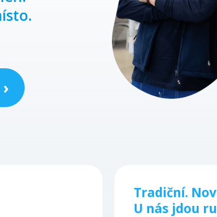
ísto.
 ›
Tradiční. Nov
U nás jdou ru