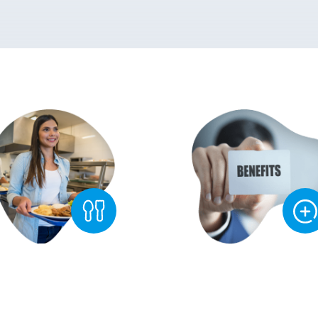
bírejte si ze 7 jídel
Nabitá karta Benefit
ší jídelně již
od 42 Kč
s
až 6 500 Kč