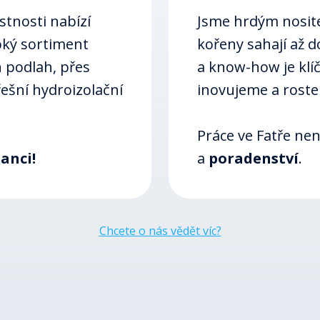
astnosti nabízí
Jsme hrdým nosite
roký sortiment
kořeny sahají až d
h podlah, přes
a know-how je klí
řešní hydroizolační
inovujeme a rost
Práce ve Fatře není
anci!
a
poradenství
.
Chcete o nás vědět víc?